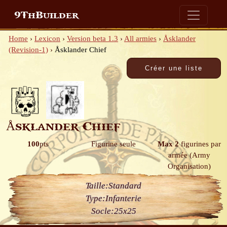
9ThBuilder
Home
›
Lexicon
›
Version beta 1.3
›
All armies
›
Åsklander
(Revision-1)
›
Åsklander Chief
Åsklander Chief
100
pts
Figurine seule
Max 2
figurines par
armée
(Army
Organisation)
Taille:
Standard
Type:
Infanterie
Socle:
25x25