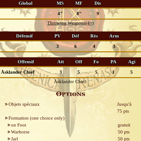
Global
MS
MF
Dis
4"
8"
9
Throwing Weapons(4+)
Défensif
PV
Déf
Rés
Arm
3
6
4
3
Offensif
Att
Off
Fo
PA
Agi
Åsklander Chief
3
5
5
1
5
Åsklander Chief:
Options
Objets spéciaux
Jusqu'à
75 pts
Formation (one choice only)
on Foot
gratuit
Warhorse
50 pts
Jarl
50 pts